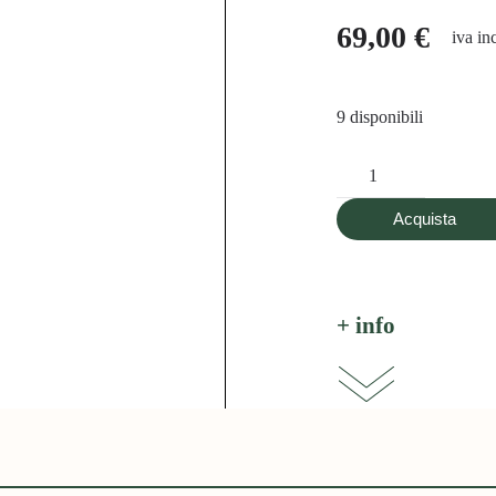
69,00
€
iva in
9 disponibili
Tenuta
Fontodi,
Acquista
Chianti
Classico
Gran
Selezione
+ info
Vigna
del
Sorbo
2019,
750
ml