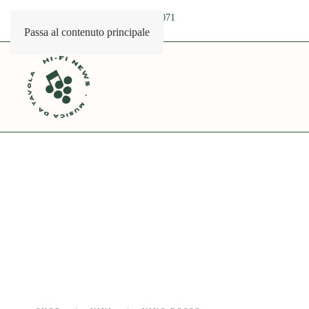
info@musicadatavola.it
+39 0521 503071
Passa al contenuto principale