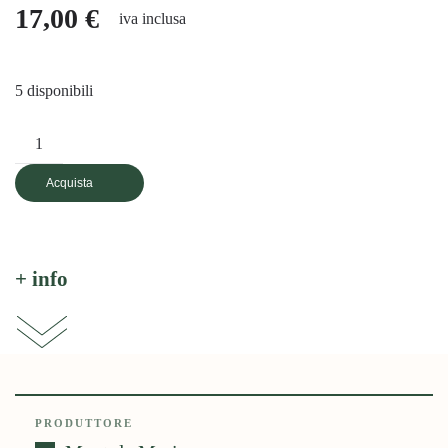
17,00
€
iva inclusa
5 disponibili
Mont
de
Acquista
Marie,
Aramonix
2022,
750
+ info
ml
quantità
PRODUTTORE