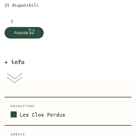
25 disponibili
Les
Clos
Acquista
Perdus,
Corbières
Le
Rosé
+ info
2022,
750
ml
quantità
PRODUTTORE
Les Clos Perdus
ANNATA