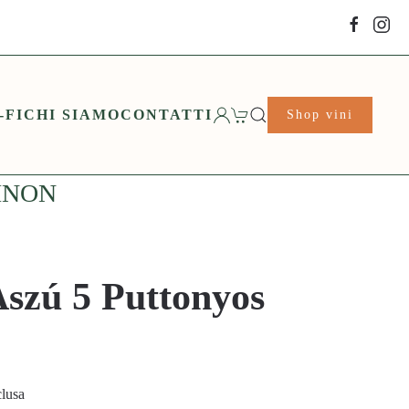
-FI
CHI SIAMO
CONTATTI
Shop vini
INON
Aszú 5 Puttonyos
clusa