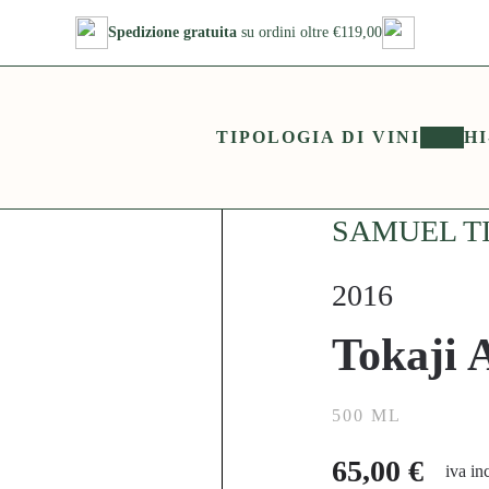
Spedizione gratuita
su ordini oltre €119,00
TIPOLOGIA DI VINI
HI
SAMUEL T
2016
Tokaji 
500 ML
65,00
€
iva in