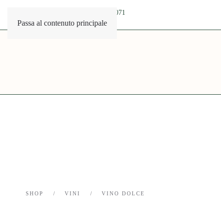
info@musicadatavola.it
+39 0521 503071
Passa al contenuto principale
SHOP
VINI
VINO DOLCE