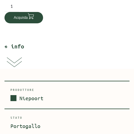
Niepoort,
Port
Acquista
Tawny
10
YO,
750
+ info
ml
quantità
PRODUTTORE
Niepoort
STATO
Portogallo