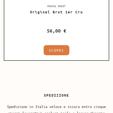
PASCAL MAZET
Originel Brut 1er Cru
56,00
€
SCOPRI
SPEDIZIONE
Spedizione in Italia veloce e sicura entro cinque
giorni lavorativi esclusi isole e laguna Venezia