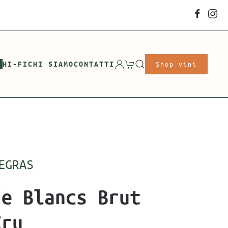
HI-FI
CHI SIAMO
CONTATTI
Shop vini
EGRAS
de Blancs Brut
Cru