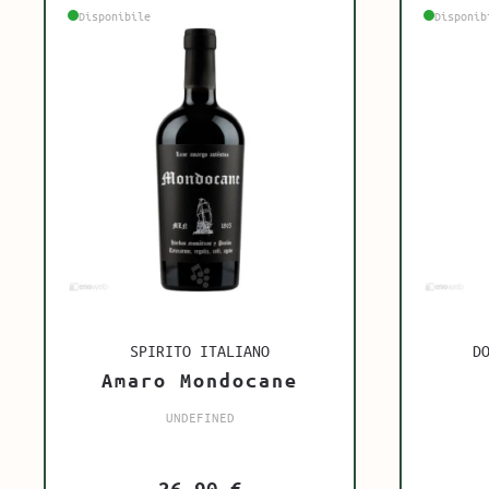
Disponibile
Disponib
SPIRITO ITALIANO
D
Amaro Mondocane
UNDEFINED
26,90
€