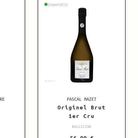
Disponibile
RE
PASCAL MAZET
Originel Brut
1er Cru
BOLLICINE
56,00
€